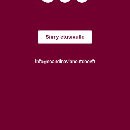
Siirry etusivulle
info@scandinavianoutdoor.fi