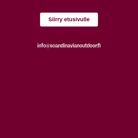
Siirry etusivulle
info@scandinavianoutdoor.fi