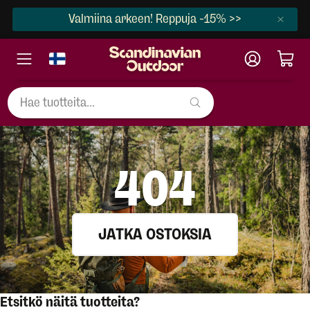
Valmiina arkeen! Reppuja -15% >>
404
JATKA OSTOKSIA
Etsitkö näitä tuotteita?