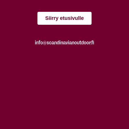
Siirry etusivulle
info@scandinavianoutdoor.fi