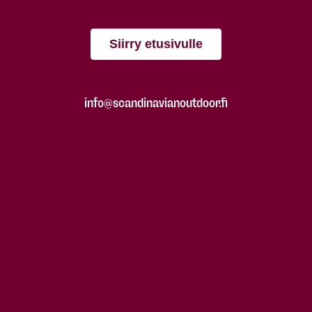
Siirry etusivulle
info@scandinavianoutdoor.fi