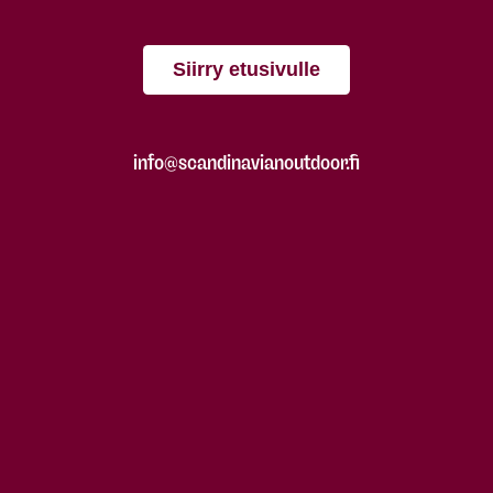
Siirry etusivulle
info@scandinavianoutdoor.fi