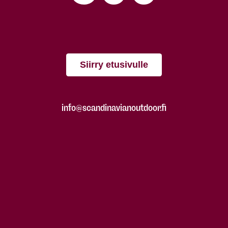
Siirry etusivulle
info@scandinavianoutdoor.fi