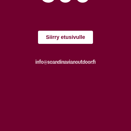
Siirry etusivulle
info@scandinavianoutdoor.fi