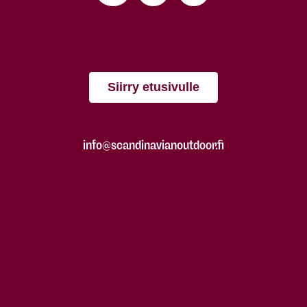
Siirry etusivulle
info@scandinavianoutdoor.fi