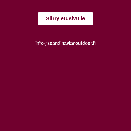
Siirry etusivulle
info@scandinavianoutdoor.fi