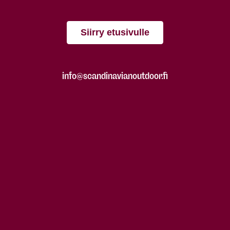
Siirry etusivulle
info@scandinavianoutdoor.fi