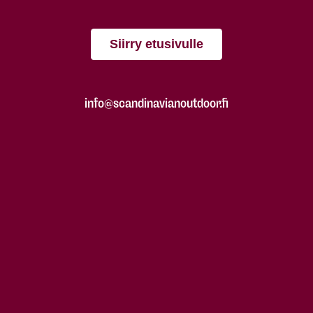
Siirry etusivulle
info@scandinavianoutdoor.fi