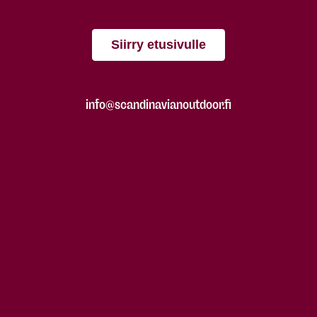
Siirry etusivulle
info@scandinavianoutdoor.fi