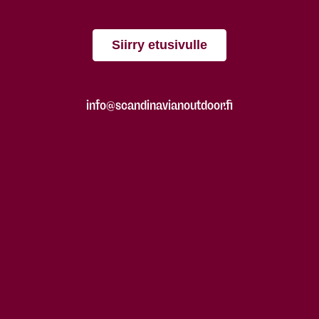
Siirry etusivulle
info@scandinavianoutdoor.fi