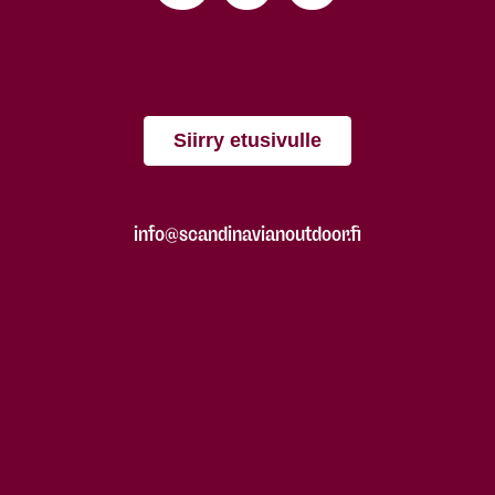
Siirry etusivulle
info@scandinavianoutdoor.fi