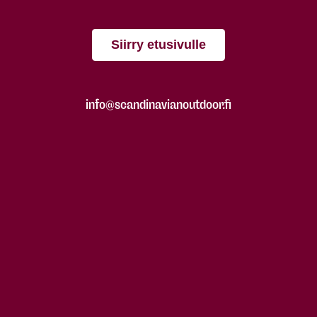
Siirry etusivulle
info@scandinavianoutdoor.fi