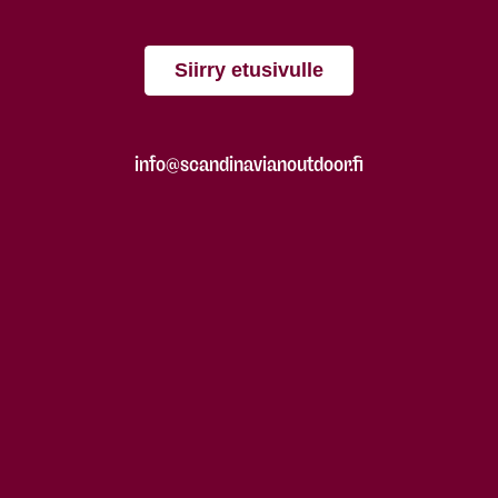
Siirry etusivulle
info@scandinavianoutdoor.fi