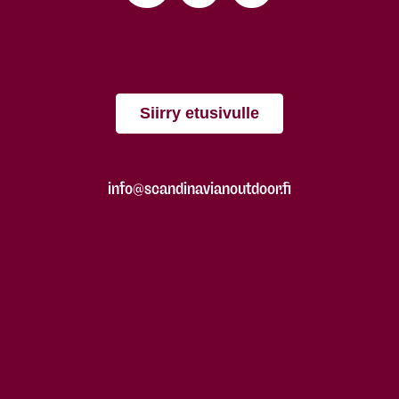
Siirry etusivulle
info@scandinavianoutdoor.fi