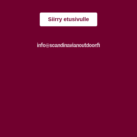
Siirry etusivulle
info@scandinavianoutdoor.fi