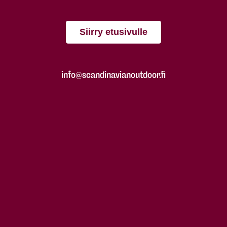
Siirry etusivulle
info@scandinavianoutdoor.fi