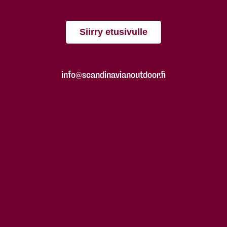
Siirry etusivulle
info@scandinavianoutdoor.fi