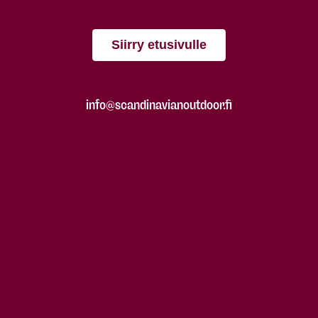
Siirry etusivulle
info@scandinavianoutdoor.fi