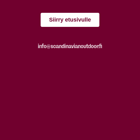
Siirry etusivulle
info@scandinavianoutdoor.fi