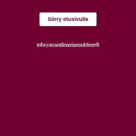
Siirry etusivulle
info@scandinavianoutdoor.fi