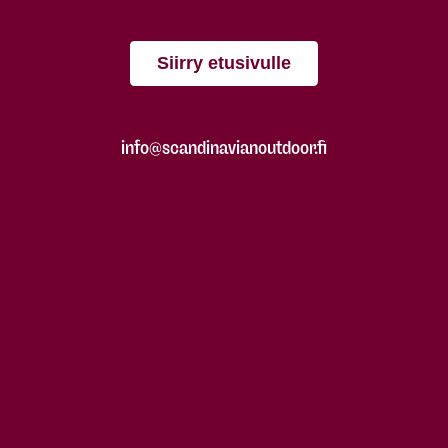
Siirry etusivulle
info@scandinavianoutdoor.fi