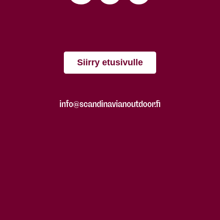
Siirry etusivulle
info@scandinavianoutdoor.fi