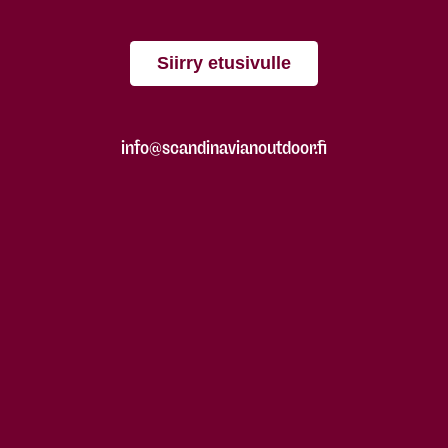
Siirry etusivulle
info@scandinavianoutdoor.fi