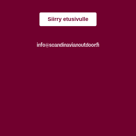
Siirry etusivulle
info@scandinavianoutdoor.fi