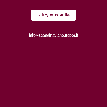
Siirry etusivulle
info@scandinavianoutdoor.fi