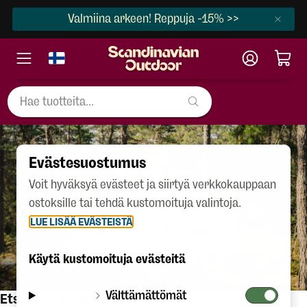
Valmiina arkeen! Reppuja -15% >>
Evästesuostumus
404
Voit hyväksyä evästeet ja siirtyä verkkokauppaan
ostoksille tai tehdä kustomoituja valintoja.
LUE LISÄÄ EVÄSTEISTÄ
JATKA OSTOKSIA
Käytä kustomoituja evästeitä
Välttämättömät
Etsitkö näitä tuotteita?