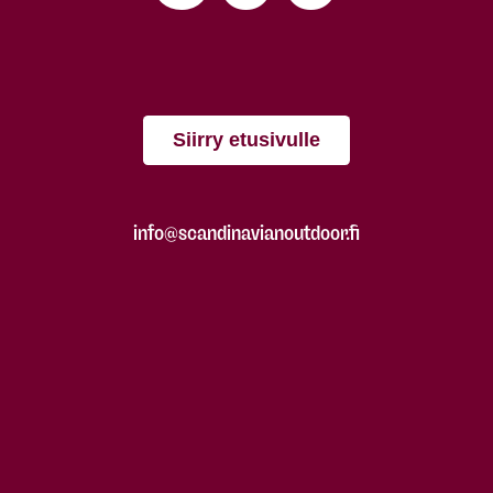
Siirry etusivulle
info@scandinavianoutdoor.fi