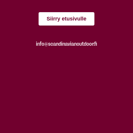
Siirry etusivulle
info@scandinavianoutdoor.fi