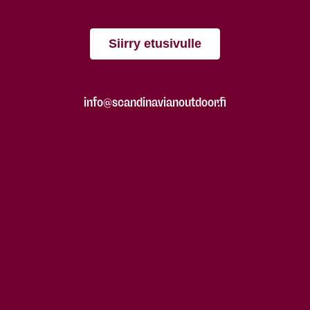
Siirry etusivulle
info@scandinavianoutdoor.fi