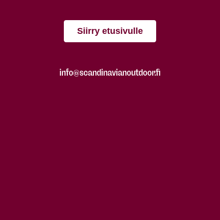
Siirry etusivulle
info@scandinavianoutdoor.fi