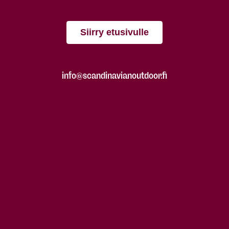
Siirry etusivulle
info@scandinavianoutdoor.fi