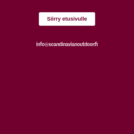
Siirry etusivulle
info@scandinavianoutdoor.fi