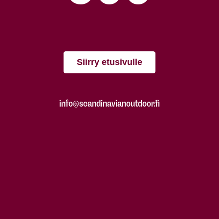
Siirry etusivulle
info@scandinavianoutdoor.fi