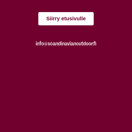
Siirry etusivulle
info@scandinavianoutdoor.fi