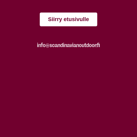
Siirry etusivulle
info@scandinavianoutdoor.fi