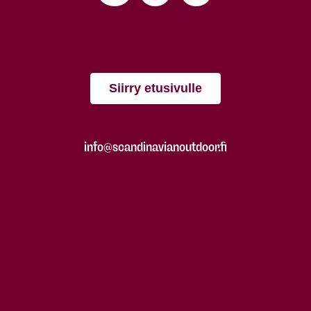
Siirry etusivulle
info@scandinavianoutdoor.fi