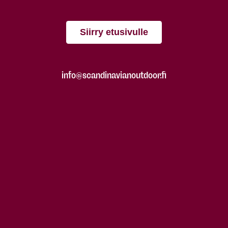
Siirry etusivulle
info@scandinavianoutdoor.fi