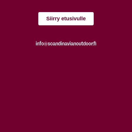
Siirry etusivulle
info@scandinavianoutdoor.fi