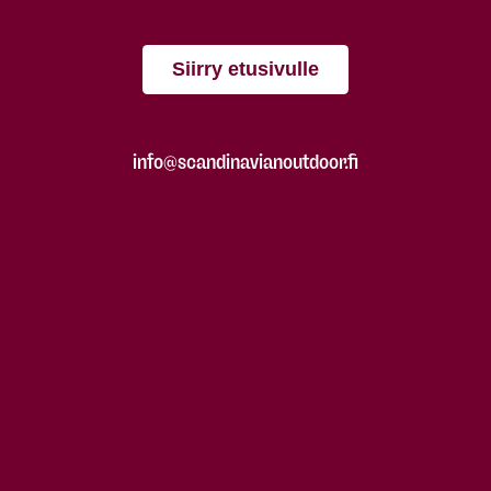
Siirry etusivulle
info@scandinavianoutdoor.fi