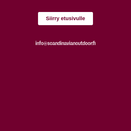
Siirry etusivulle
info@scandinavianoutdoor.fi