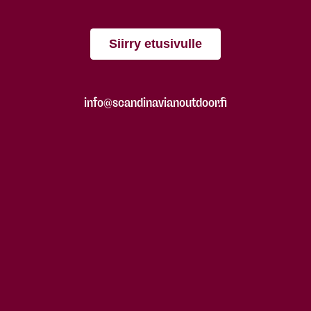
Siirry etusivulle
info@scandinavianoutdoor.fi