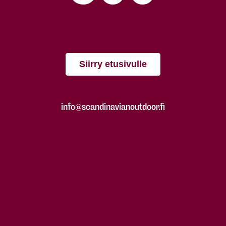
Siirry etusivulle
info@scandinavianoutdoor.fi