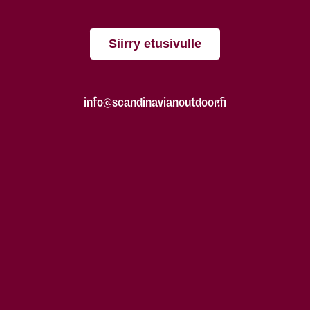
Siirry etusivulle
info@scandinavianoutdoor.fi