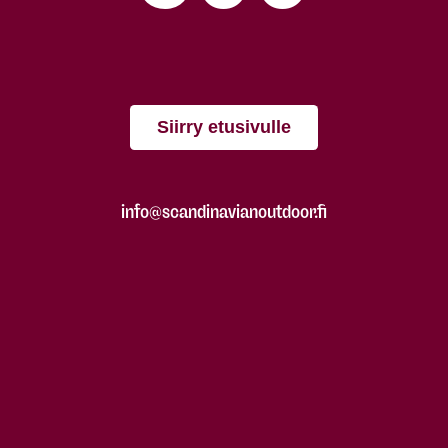
Siirry etusivulle
info@scandinavianoutdoor.fi