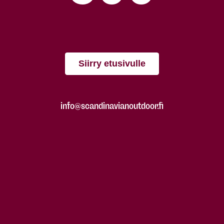
Siirry etusivulle
info@scandinavianoutdoor.fi