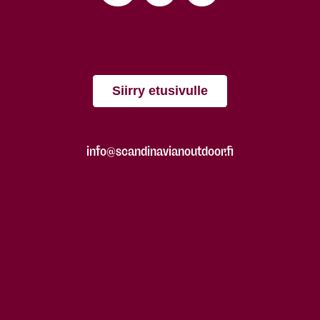
Siirry etusivulle
info@scandinavianoutdoor.fi